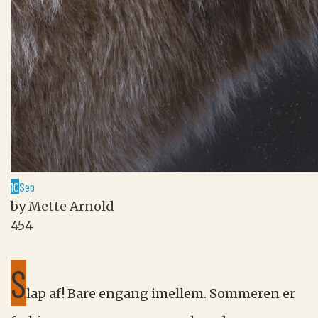
10
Sep
by
Mette Arnold
454
S
lap af! Bare engang imellem. Sommeren er