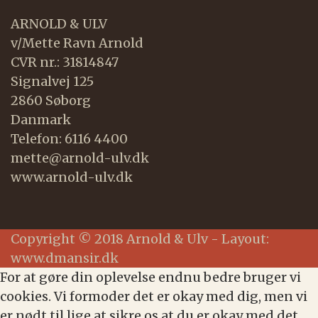
ARNOLD & ULV
v/Mette Ravn Arnold
CVR nr.: 31814847
Signalvej 125
2860 Søborg
Danmark
Telefon: 6116 4400
mette@arnold-ulv.dk
www.arnold-ulv.dk
Copyright © 2018 Arnold & Ulv - Layout:
www.dmansir.dk
For at gøre din oplevelse endnu bedre bruger vi
cookies. Vi formoder det er okay med dig, men vi
er nødt til lige at sikre os at du er okay med det.