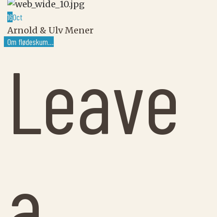
16
Oct
Arnold & Ulv Mener
Om flødeskum…
Leave
a