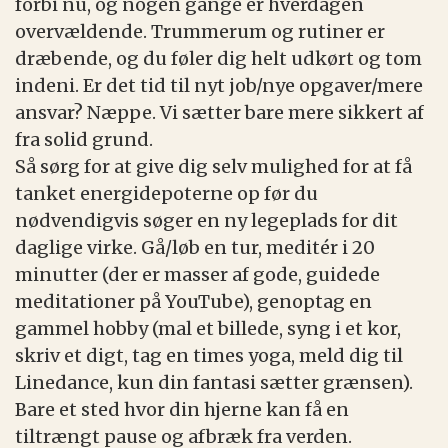
forbi nu, og nogen gange er hverdagen
overvældende. Trummerum og rutiner er
dræbende, og du føler dig helt udkørt og tom
indeni. Er det tid til nyt job/nye opgaver/mere
ansvar? Næppe. Vi sætter bare mere sikkert af
fra solid grund.
Så sørg for at give dig selv mulighed for at få
tanket energidepoterne op før du
nødvendigvis søger en ny legeplads for dit
daglige virke. Gå/løb en tur, meditér i 20
minutter (der er masser af gode, guidede
meditationer på YouTube), genoptag en
gammel hobby (mal et billede, syng i et kor,
skriv et digt, tag en times yoga, meld dig til
Linedance, kun din fantasi sætter grænsen).
Bare et sted hvor din hjerne kan få en
tiltrængt pause og afbræk fra verden.