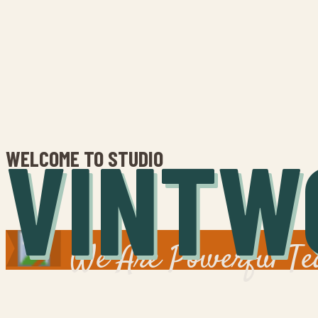
VINTW
WELCOME TO STUDIO
We Are Powerful Te