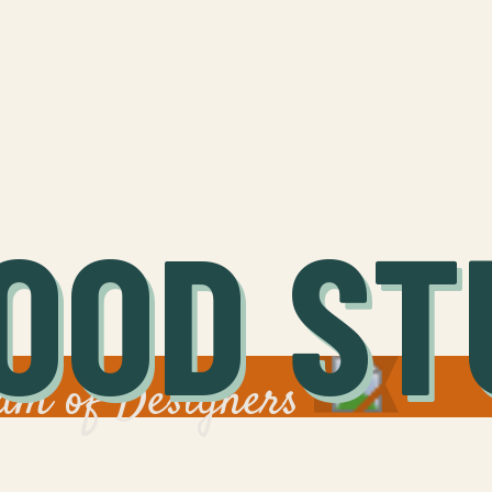
OOD ST
am of Designers